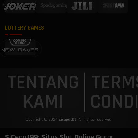
LOTTERY GAMES
TENTANG
TERM
KAMI
CONDI
Copyright © 2024
sicepat99
, All rights reserved.
SiCepat99: Situs Slot Online Gacor