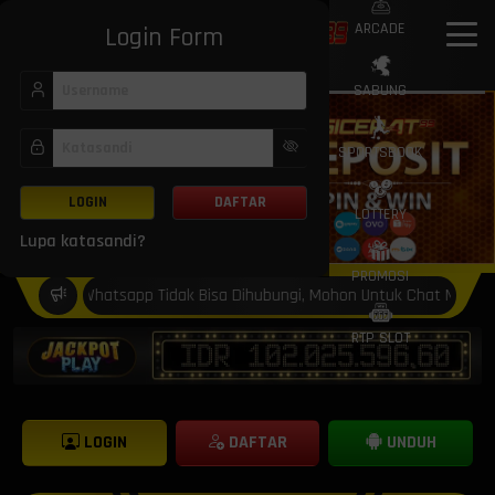
ARCADE
Login Form
SABUNG
SPORTSBOOK
LOGIN
DAFTAR
LOTTERY
Lupa katasandi?
PROMOSI
Whatsapp Tidak Bisa Dihubungi, Mohon Untuk Chat Melalui LIVECHAT k
RTP SLOT
LOGIN
DAFTAR
UNDUH