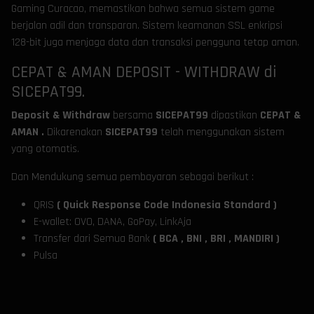
Gaming Curacao, memastikan bahwa semua sistem game
berjalan adil dan transparan. Sistem keamanan SSL enkripsi
128-bit juga menjaga data dan transaksi pengguna tetap aman.
CEPAT & AMAN DEPOSIT - WITHDRAW di
SICEPAT99.
Deposit & Withdraw
bersama
SICEPAT99
dipastikan
CEPAT &
AMAN
.
Dikarenakan
SICEPAT99
telah menggunakan sistem
yang otomatis.
Dan Mendukung semua pembayaran sebagai berikut :
QRIS
( Quick Response Code Indonesia Standard )
E-wallet: OVO, DANA, GoPay, LinkAja
Transfer dari Semua Bank
( BCA , BNI , BRI , MANDIRI )
Pulsa