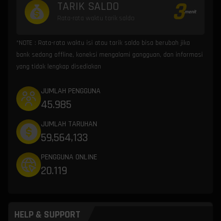
3
TARIK SALDO
menit
Rata-rata waktu tarik saldo
*NOTE : Rata-rata waktu isi atau tarik saldo bisa berubah jika
bank sedang offline, koneksi mengalami gangguan, dan informasi
yang tidak lengkap disediakan
JUMLAH PENGGUNA
45.985
JUMLAH TARUHAN
59,564,133
PENGGUNA ONLINE
20.119
HELP & SUPPORT