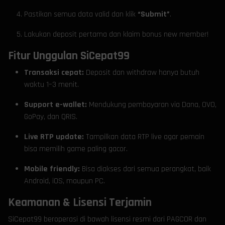
Pastikan semua data valid dan klik
“Submit”
.
Lakukan deposit pertama dan klaim bonus new member!
Fitur Unggulan SiCepat99
Transaksi cepat:
Deposit dan withdraw hanya butuh
waktu 1–3 menit.
Support e-wallet:
Mendukung pembayaran via Dana, OVO,
GoPay, dan QRIS.
Live RTP update:
Tampilkan data RTP live agar pemain
bisa memilih game paling gacor.
Mobile friendly:
Bisa diakses dari semua perangkat, baik
Android, iOS, maupun PC.
Keamanan & Lisensi Terjamin
SiCepat99 beroperasi di bawah lisensi resmi dari PAGCOR dan