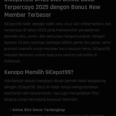
Terpercaya 2025 dengan Bonus New
Member Terbesar
SiCepat99 hadir sebagai salah satu situs slot online terbaru dan
terpercaya di tahun 2025 yang menawarkan pengalaman
bermain seru, aman, dan tentunya menguntungkan. Dengan
layanan 24 jam nonstop, berbagai pilihan game slot gacor, serta
promosi menarik untuk member baru maupun lama, SiCepat99
menjadi destinasi utama bagi para pecinta judi online di
Indonesia.
Kenapa Memilih SiCepat99?
Ada banyak alasan mengapa ribuan pemain telah bergabung
dengan SiCepat99. Situs ini tidak hanya mengutamakan
keamanan dan kenyamanan, tapi juga menyediakan fitur
lengkap yang menunjang keseruan bermain:
Game Slot Gacor Terlengkap