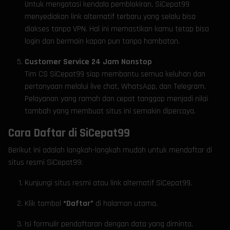
Untuk mengatasi kendala pemblokiran, SiCepat99
menyediakan link alternatif terbaru yang selalu bisa
diakses tanpa VPN. Hal ini memastikan kamu tetap bisa
login dan bermain kapan pun tanpa hambatan.
Customer Service 24 Jam Nonstop
Tim CS SiCepat99 siap membantu semua keluhan dan
pertanyaan melalui live chat, WhatsApp, dan Telegram.
Pelayanan yang ramah dan cepat tanggap menjadi nilai
tambah yang membuat situs ini semakin dipercaya.
Cara Daftar di SiCepat99
Berikut ini adalah langkah-langkah mudah untuk mendaftar di
situs resmi SiCepat99:
Kunjungi situs resmi atau link alternatif SiCepat99.
Klik tombol
“Daftar”
di halaman utama.
Isi formulir pendaftaran dengan data yang diminta.