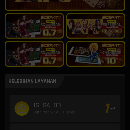
KELEBIHAN LAYANAN
1
ISI SALDO
menit
Rata-rata waktu isi saldo