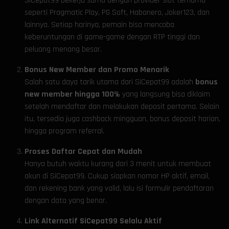
SiCepat99 bekerja sama dengan provider slot ternama
seperti Pragmatic Play, PG Soft, Habanero, Joker123, dan
lainnya. Setiap harinya, pemain bisa mencoba
keberuntungan di game-game dengan RTP tinggi dan
peluang menang besar.
Bonus New Member dan Promo Menarik
Salah satu daya tarik utama dari SiCepat99 adalah
bonus
new member hingga 100%
yang langsung bisa diklaim
setelah mendaftar dan melakukan deposit pertama. Selain
itu, tersedia juga cashback mingguan, bonus deposit harian,
hingga program referral.
Proses Daftar Cepat dan Mudah
Hanya butuh waktu kurang dari 3 menit untuk membuat
akun di SiCepat99. Cukup siapkan nomor HP aktif, email,
dan rekening bank yang valid, lalu isi formulir pendaftaran
dengan data yang benar.
Link Alternatif SiCepat99 Selalu Aktif