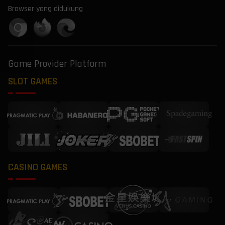
Browser yang didukung
Game Provider Platform
SLOT GAMES
CASINO GAMES