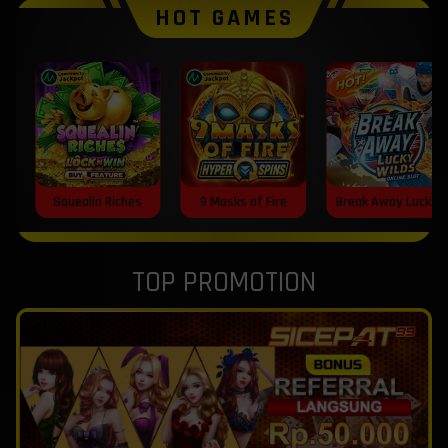
HOT GAMES
iches
9 Masks of Fire
Break Away Lucky Wilds
TOP PROMOTION