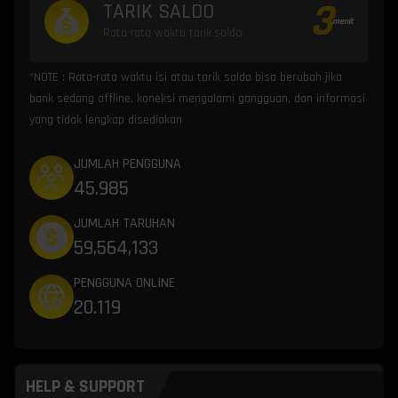
3
TARIK SALDO
menit
Rata-rata waktu tarik saldo
*NOTE : Rata-rata waktu isi atau tarik saldo bisa berubah jika
bank sedang offline, koneksi mengalami gangguan, dan informasi
yang tidak lengkap disediakan
JUMLAH PENGGUNA
45.985
JUMLAH TARUHAN
59,564,133
PENGGUNA ONLINE
20.119
HELP & SUPPORT