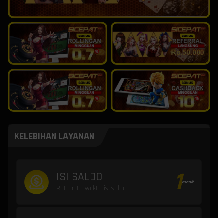
KELEBIHAN LAYANAN
1
ISI SALDO
menit
Rata-rata waktu isi saldo