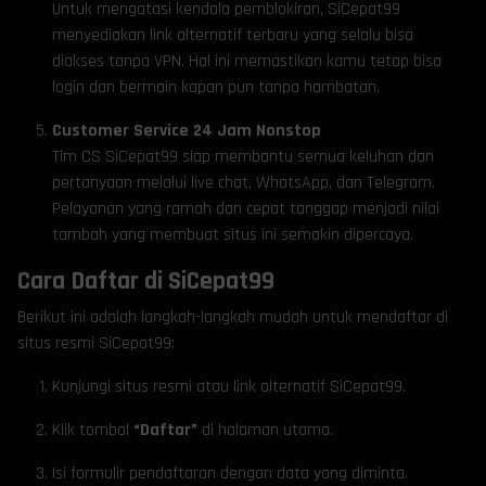
Untuk mengatasi kendala pemblokiran, SiCepat99
menyediakan link alternatif terbaru yang selalu bisa
diakses tanpa VPN. Hal ini memastikan kamu tetap bisa
login dan bermain kapan pun tanpa hambatan.
Customer Service 24 Jam Nonstop
Tim CS SiCepat99 siap membantu semua keluhan dan
pertanyaan melalui live chat, WhatsApp, dan Telegram.
Pelayanan yang ramah dan cepat tanggap menjadi nilai
tambah yang membuat situs ini semakin dipercaya.
Cara Daftar di SiCepat99
Berikut ini adalah langkah-langkah mudah untuk mendaftar di
situs resmi SiCepat99:
Kunjungi situs resmi atau link alternatif SiCepat99.
Klik tombol
“Daftar”
di halaman utama.
Isi formulir pendaftaran dengan data yang diminta.