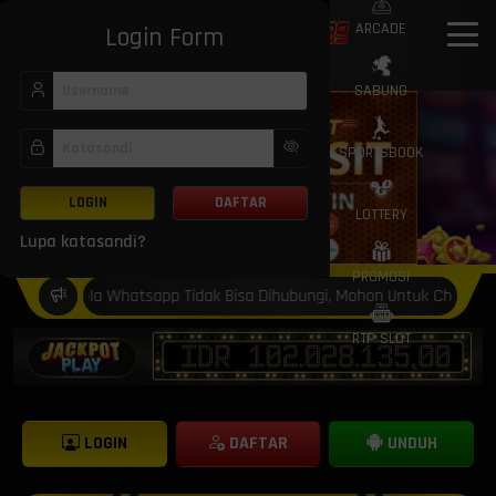
ARCADE
Login Form
SABUNG
SPORTSBOOK
LOGIN
DAFTAR
LOTTERY
Lupa katasandi?
PROMOSI
la Whatsapp Tidak Bisa Dihubungi, Mohon Untuk Chat Melalui LIVECHA
RTP SLOT
LOGIN
DAFTAR
UNDUH